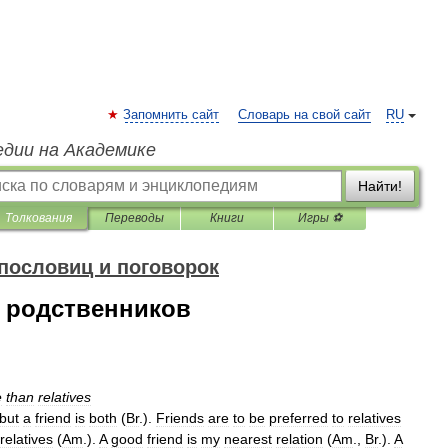
Запомнить сайт
Словарь на свой сайт
RU
едии на Академике
Найти!
Толкования
Переводы
Книги
Игры ⚽
пословиц и поговорок
а родственников
e
than
relatives
but
a
friend
is
both
(
Br
.
).
Friends
are
to
be
preferred
to
relatives
relatives
(
Am
.
).
A
good
friend
is
my
nearest
relation
(
Am
.
,
Br
.
).
A