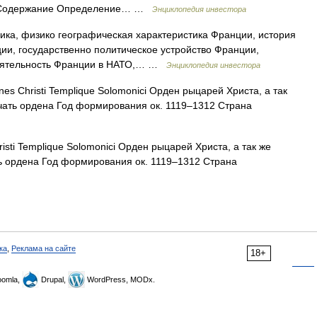
ие Содержание Определение… …
Энциклопедия инвестора
ика, физико географическая характеристика Франции, история
и, государственно политическое устройство Франции,
деятельность Франции в НАТО,… …
Энциклопедия инвестора
es Christi Templique Solomonici Орден рыцарей Христа, а так
ать ордена Год формирования ок. 1119–1312 Страна
isti Templique Solomonici Орден рыцарей Христа, а так же
 ордена Год формирования ок. 1119–1312 Страна
ка
,
Реклама на сайте
18+
omla,
Drupal,
WordPress, MODx.