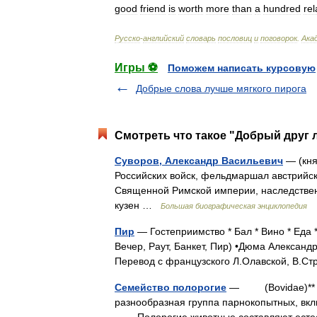
good
friend
is
worth
more
than
a
hundred
rel
Русско
-
английский
словарь
пословиц
и
поговорок
.
Ака
Игры ⚽
Поможем написать курсовую
Добрые слова лучше мягкого пирога
Смотреть что такое "Добрый друг 
Суворов, Александр Васильевич
— (кня
Российских войск, фельдмаршал австрийск
Священной Римской империи, наследствен
кузен …
Большая биографическая энциклопедия
Пир
— Гостеприимство * Бал * Вино * Еда 
Вечер, Раут, Банкет, Пир) •Дюма Александ
Перевод с французского Л.Олавской, В.
Семейство полорогие
— (Bovidae)** * 
разнообразная группа парнокопытных, вкл