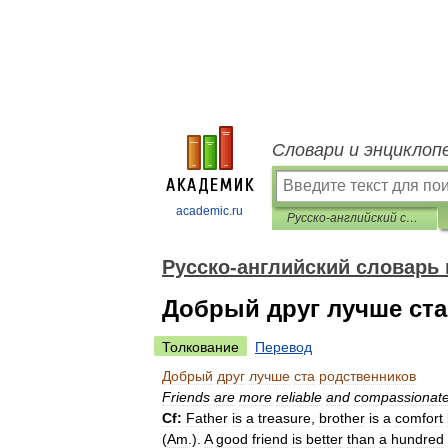
Словари и энциклоп
academic.ru
Русско-английский словарь пословиц и поговорок
Русско-английский словарь 
Добрый друг лучше ст
Толкование
Перевод
Добрый
друг
лучше
ста
родственников
Friends
are
more
reliable
and
compassionat
Cf:
Father
is
a
treasure
,
brother
is
a
comfort
(
Am
.
).
A
good
friend
is
better
than
a
hundred