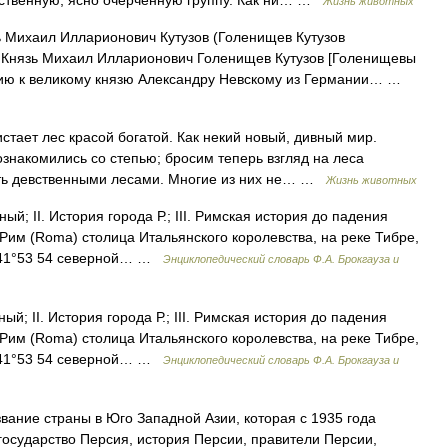
венную, ясно очерченную группу. Как ни… …
Жизнь животных
 Михаил Илларионович Кутузов (Голенищев Кутузов
 Князь Михаил Илларионович Голенищев Кутузов [Голенищевы
сию к великому князю Александру Невскому из Германии… …
т лес красой богатой. Как некий новый, дивный мир.
акомились со степью; бросим теперь взгляд на леса
ать девственными лесами. Многие из них не… …
Жизнь животных
й; II. История города Р.; III. Римская история до падения
. Рим (Roma) столица Итальянского королевства, на реке Тибре,
д 41°53 54 северной… …
Энциклопедический словарь Ф.А. Брокгауза и
й; II. История города Р.; III. Римская история до падения
. Рим (Roma) столица Итальянского королевства, на реке Тибре,
д 41°53 54 северной… …
Энциклопедический словарь Ф.А. Брокгауза и
звание страны в Юго Западной Азии, которая с 1935 года
осударство Персия, история Персии, правители Персии,