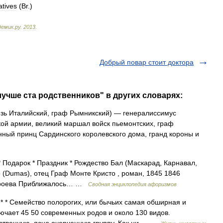
atives
(
Br
.
)
демик
.
ру
.
2013
.
Добрый повар стоит доктора
лучше ста родственников" в других словарях:
зь Италийский, граф Рымникский) — генералиссимус
ой армии, великий маршал войск пьемонтских, граф
ный принц Сардинского королевского дома, гранд короны и
* Подарок * Праздник * Рождество Бал (Маскарад, Карнавал,
р (Dumas), отец Граф Монте Кристо , роман, 1845 1846
Строева Приближалось… …
Сводная энциклопедия афоризмов
* Семейство полорогих, или бычьих самая обширная и
ючает 45 50 современных родов и около 130 видов.