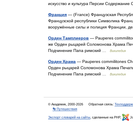
искусство и культура Персии Содержан
Франция
— (France) Французская Республ
Французской республики Символика Франци
вооружённые силы и полиция Франции, 
Орден Тамплиеров
— Pauperes commiliton
же Орден рыцарей Соломонова Храма Печ
Подчинение Папа римский …
Википедия
Орден Храма
— Pauperes commilitones Chr
Орден рыцарей Соломонова Храма Печать
Подчинение Папа римский …
Википедия
© Академик, 2000-2026
Обратная связь:
Техподдерж
👣 Путешествия
Экспорт словарей на сайты
, сделанные на PHP,
Jo