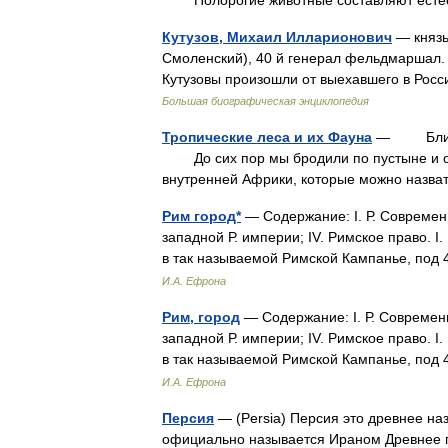
Полорогие животные составляют естест
Кутузов, Михаил Илларионович
— князь
Смоленский), 40 й генерал фельдмаршал.
Кутузовы произошли от выехавшего в Рос
Большая биографическая энциклопедия
Тропические леса и их Фауна
— Блистае
До сих пор мы бродили по пустыне и озн
внутренней Африки, которые можно назв
Рим город*
— Содержание: I. Р. Современны
западной Р. империи; IV. Римское право. I
в так называемой Римской Кампанье, по
И.А. Ефрона
Рим, город
— Содержание: I. Р. Современны
западной Р. империи; IV. Римское право. I
в так называемой Римской Кампанье, по
И.А. Ефрона
Персия
— (Persia) Персия это древнее на
официально называется Ираном Древнее г